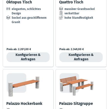
Oktopus Tisch
Quattro Tisch
elegantes, schlichtes
massiver Granitsockel
Design
verkettbar
Sockel aus geschliffenem
hohe Standfestigkeit
Granit
große Farbauswahl der
Belattung
Preis ab:
2.201,00 €
Preis ab:
2.349,00 €
Konfigurieren &
Konfigurieren &
Anfragen
Anfragen
Palazzo Hockerbank
Palazzo Sitzgruppe