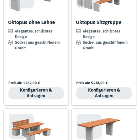
Oktopus ohne Lehne
Oktopus Sitzgruppe
elegantes, schlichtes
elegantes, schlichtes
Design
Design
Sockel aus geschliffenem
Sockel aus geschliffenem
Granit
Granit
große Farbauswahl der
große Farbauswahl der
Belattumng
Belattung
Preis ab:
1.282,00 €
Preis ab:
5.278,00 €
Konfigurieren &
Konfigurieren &
Anfragen
Anfragen