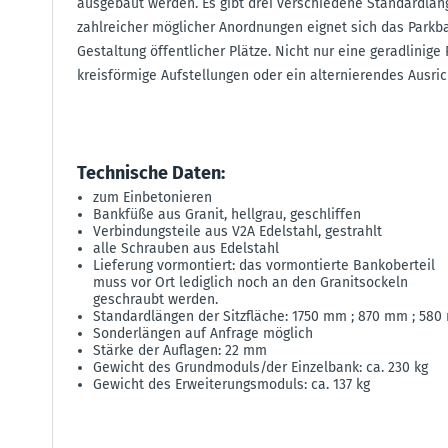
ausgebaut werden. Es gibt drei verschiedene Standardlä
zahlreicher möglicher Anordnungen eignet sich das Parkb
Gestaltung öffentlicher Plätze. Nicht nur eine geradlinig
kreisförmige Aufstellungen oder ein alternierendes Ausri
Technische Daten:
zum Einbetonieren
Bankfüße aus Granit, hellgrau, geschliffen
Verbindungsteile aus V2A Edelstahl, gestrahlt
alle Schrauben aus Edelstahl
Lieferung vormontiert: das vormontierte Bankoberteil
muss vor Ort lediglich noch an den Granitsockeln
geschraubt werden.
Standardlängen der Sitzfläche: 1750 mm ; 870 mm ; 58
Sonderlängen auf Anfrage möglich
Stärke der Auflagen: 22 mm
Gewicht des Grundmoduls/der Einzelbank: ca. 230 kg
Gewicht des Erweiterungsmoduls: ca. 137 kg