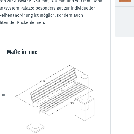
ngen zur Auswahl: 1750 mm, 870 mm und 580 mm. Dank
anksystem Palazzo besonders gut zur individuellen
e Reihenanordnung ist möglich, sondern auch
chten der Rückenlehnen.
Maße in mm:
0 mm