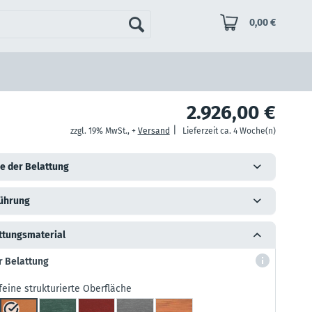
0,00 €
2.926,00 €
|
zzgl. 19% MwSt., +
Versand
Lieferzeit ca. 4 Woche(n)
e der Belattung
ührung
ttungsmaterial
r Belattung
feine strukturierte Oberfläche