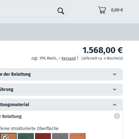
0,00 €
1.568,00 €
|
zzgl. 19% MwSt., +
Versand
Lieferzeit ca. 4 Woche(n)
e der Belattung
ührung
ttungsmaterial
r Belattung
feine strukturierte Oberfläche