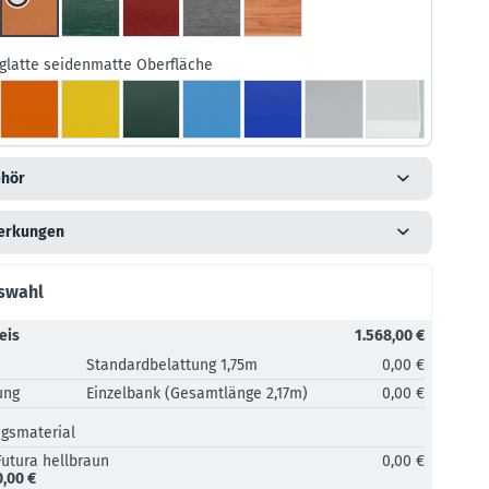
glatte seidenmatte Oberfläche
hör
erkungen
uswahl
eis
1.568,00 €
Standardbelattung 1,75m
0,00 €
ung
Einzelbank (Gesamtlänge 2,17m)
0,00 €
ngsmaterial
Futura hellbraun
0,00 €
0,00 €