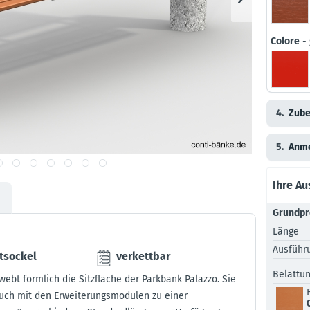
Colore
- 
4.
Zube
5.
Anm
Ihre A
Grundpr
Länge
Ausführ
tsockel
verkettbar
Belattu
ebt förmlich die Sitzfläche der Parkbank Palazzo. Sie
 auch mit den Erweiterungsmodulen zu einer