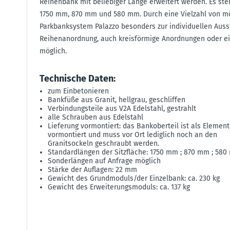
Reihenbank mit beliebiger Länge erweitert werden. Es st
1750 mm, 870 mm und 580 mm. Durch eine Vielzahl von m
Parkbanksystem Palazzo besonders zur individuellen Aussta
Reihenanordnung, auch kreisförmige Anordnungen oder ei
möglich.
Technische Daten:
zum Einbetonieren
Bankfüße aus Granit, hellgrau, geschliffen
Verbindungsteile aus V2A Edelstahl, gestrahlt
alle Schrauben aus Edelstahl
Lieferung vormontiert: das Bankoberteil ist als Element
vormontiert und muss vor Ort lediglich noch an den
Granitsockeln geschraubt werden.
Standardlängen der Sitzfläche: 1750 mm ; 870 mm ; 58
Sonderlängen auf Anfrage möglich
Stärke der Auflagen: 22 mm
Gewicht des Grundmoduls/der Einzelbank: ca. 230 kg
Gewicht des Erweiterungsmoduls: ca. 137 kg