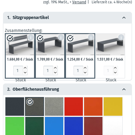
|
zzgl. 19% MwSt., +
Versand
Lieferzeit ca. 4 Woche(n)
1.
Sitzgruppenartikel
Zusammenstellung:
1.684,00 € / Stück
1.709,00 € / Stück
1.254,00 € / Stück
1.551,00 € / Stück








Stück
Stück
Stück
Stück
2.
Oberflächenausführung