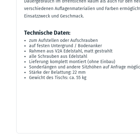
Dauergebrauch im öffentlichen Raum als auch für den he
verschiedenen Auflagenmaterialien und Farben ermöglicht
Einsatzzweck und Geschmack.
Technische Daten:
zum Aufstellen oder Aufschrauben
auf festen Untergrund / Bodenanker
Rahmen aus V2A Edelstahl, matt gestrahlt
alle Schrauben aus Edelstahl
Lieferung: komplett montiert (ohne Einbau)
Sonderlängen und andere Sitzhöhen auf Anfrage mögli
Stärke der Belattung: 22 mm
Gewicht des Tischs: ca. 55 kg