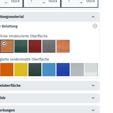
Stück
Stück
Stück



ttungsmaterial
r Belattung
feine strukturierte Oberfläche
glatte seidenmatte Oberfläche
eloberfläche
hör
erkungen