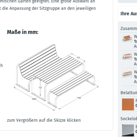
imischen Garten geeignet. Eine große Auswahl an
 die Anpassung der Sitzgruppe an den jeweiligen
Ihre A
Zusamme
Maße in mm:
W
1
A
W
1
A
ch
W
1
A
Belattu
Sockelo
zum Vergrößern auf die Skizze klicken