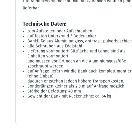
Futura dunkelgrün beschränkt. Ab 14 Bänken ist auch jede
lieferbar.
Technische Daten:
zum Aufstellen oder Aufschrauben
auf festen Untergrund / Bodenanker
Bankfüße aus Aluminiumguss, anthrazit pulverbeschich
alle Schrauben aus Edelstahl
Lieferung vormontiert: Sitzfläche und Lehne sind als
Einheiten vormontiert
und müssen vor Ort noch an die Aluminiumgussfüße
geschraubt werden.
auf Anfrage liefern wir die Bank auch komplett montier
(ohne Einbau),
dadurch entstehen jedoch höhere Transportkosten.
Sonderlängen kleiner als 2,0 m auf Anfrage möglich
Stärke der Belattung: 40 mm
Gewicht der Bank mit Rückenlehne: ca. 64 kg